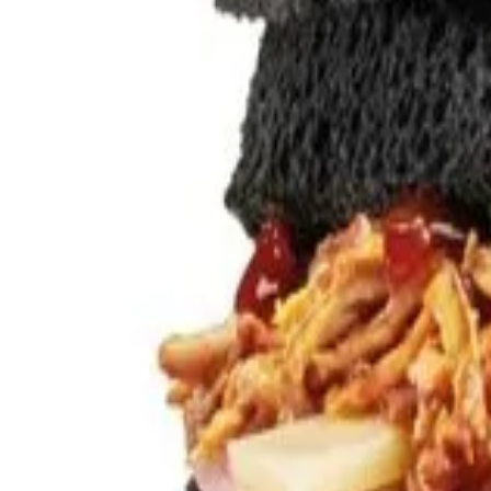
Agenda
Menorca
L'Illa
Informació d'interès
Platjes
Pobles
Cultura
Reserva de la Biosfera
F
Guia
Menjar & Beure
Serveis
Activitats
Compres
Tips
Català
Agenda
Menorca
Guia
Tips
Català
Básico
...
Menorca Explorer
Menjar & Beure
Básico