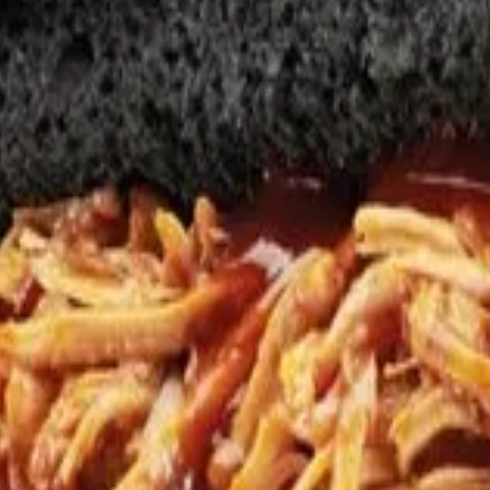
estes
Camí de Cavalls