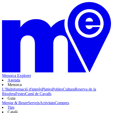
Menorca Explorer
Agenda
Menorca
L'Illa
Informació d'interès
Platjes
Pobles
Cultura
Reserva de la
Biosfera
Festes
Camí de Cavalls
Guia
Menjar & Beure
Serveis
Activitats
Compres
Tips
Català