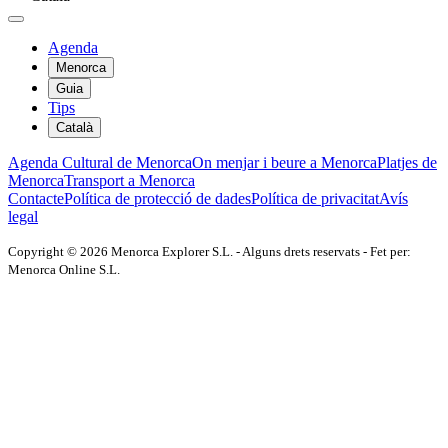
Agenda
Menorca
Guia
Tips
Català
Agenda Cultural de Menorca
On menjar i beure a Menorca
Platjes de
Menorca
Transport a Menorca
Contacte
Política de protecció de dades
Política de privacitat
Avís
legal
Copyright © 2026 Menorca Explorer S.L. - Alguns drets reservats - Fet per:
Menorca Online S.L.