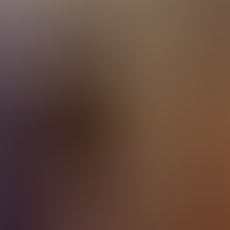
estes
Camí de Cavalls