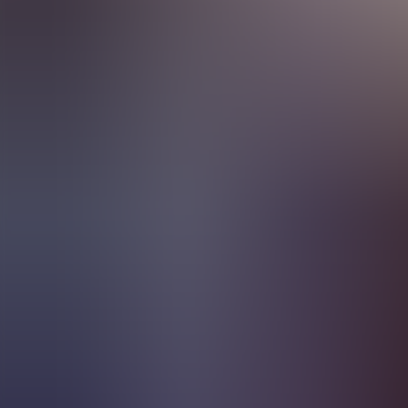
Agenda
Menorca
L'Illa
Informació d'interès
Platjes
Pobles
Cultura
Reserva de la Biosfera
F
Guia
Menjar & Beure
Serveis
Activitats
Compres
Tips
Català
Agenda
Menorca
Guia
Tips
Català
Binigaus Vell
...
Menorca Explorer
Menjar & Beure
Binigaus Vell