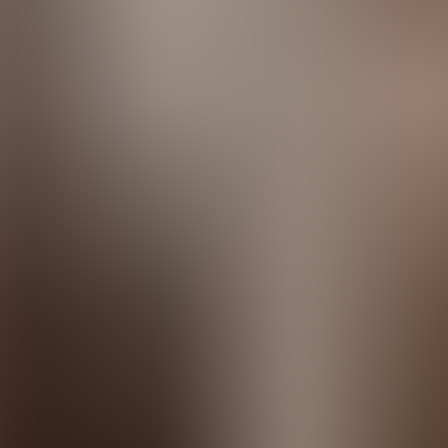
estes
Camí de Cavalls