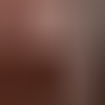
Agenda
Menorca
L'Illa
Informació d'interès
Platjes
Pobles
Cultura
Reserva de la Biosfera
F
Guia
Menjar & Beure
Serveis
Activitats
Compres
Tips
Català
Agenda
Menorca
Guia
Tips
Català
Nonna Picnic
...
Menorca Explorer
Menjar & Beure
Nonna Picnic