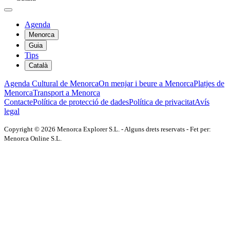
Agenda
Menorca
Guia
Tips
Català
Agenda Cultural de Menorca
On menjar i beure a Menorca
Platjes de
Menorca
Transport a Menorca
Contacte
Política de protecció de dades
Política de privacitat
Avís
legal
Copyright © 2026 Menorca Explorer S.L. - Alguns drets reservats - Fet per:
Menorca Online S.L.