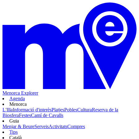
Menorca Explorer
Agenda
Menorca
L'Illa
Informació d'interès
Platjes
Pobles
Cultura
Reserva de la
Biosfera
Festes
Camí de Cavalls
Guia
Menjar & Beure
Serveis
Activitats
Compres
Tips
Català