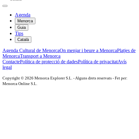
Agenda
Menorca
Guia
Tips
Català
Agenda Cultural de Menorca
On menjar i beure a Menorca
Platjes de
Menorca
Transport a Menorca
Contacte
Política de protecció de dades
Política de privacitat
Avís
legal
Copyright © 2026 Menorca Explorer S.L. - Alguns drets reservats - Fet per:
Menorca Online S.L.