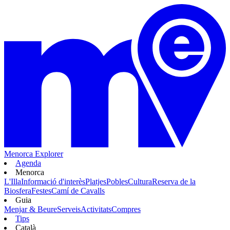
Menorca Explorer
Agenda
Menorca
L'Illa
Informació d'interès
Platjes
Pobles
Cultura
Reserva de la
Biosfera
Festes
Camí de Cavalls
Guia
Menjar & Beure
Serveis
Activitats
Compres
Tips
Català