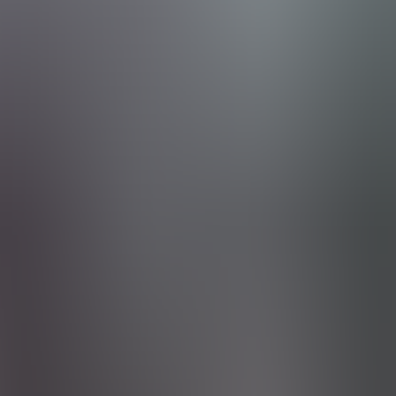
estes
Camí de Cavalls