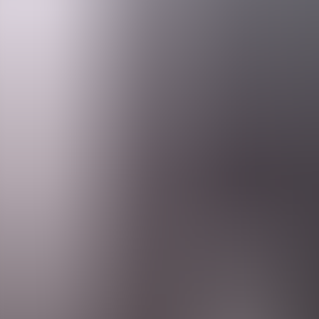
Agenda
Menorca
L'Illa
Informació d'interès
Platjes
Pobles
Cultura
Reserva de la Biosfera
F
Guia
Menjar & Beure
Serveis
Activitats
Compres
Tips
Català
Agenda
Menorca
Guia
Tips
Català
Parking Sa Plaça
...
Menorca Explorer
Serveis
Parking Sa Plaça