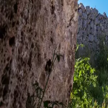
Agenda
Menorca
L'Illa
Informació d'interès
Platjes
Pobles
Cultura
Reserva de la Biosfera
F
Guia
Menjar & Beure
Serveis
Activitats
Compres
Tips
Català
Agenda
Menorca
Guia
Tips
Català
Poblado talayótico de Torrelisar
...
Menorca Explorer
Cultura
Menorca Talayótica
Lugares de interés