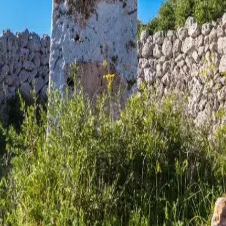
estes
Camí de Cavalls