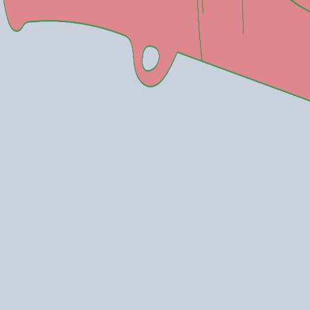
estes
Camí de Cavalls