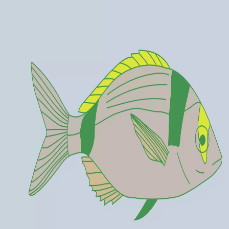
Agenda
Menorca
L'Illa
Informació d'interès
Platjes
Pobles
Cultura
Reserva de la Biosfera
F
Guia
Menjar & Beure
Serveis
Activitats
Compres
Tips
Català
Agenda
Menorca
Guia
Tips
Català
Sorpresas marinas
...
Menorca Explorer
Cultura
Menorca Talayótica
Manual de buenas prácticas