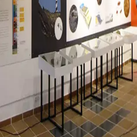
Agenda
Menorca
L'Illa
Informació d'interès
Platjes
Pobles
Cultura
Reserva de la Biosfera
F
Guia
Menjar & Beure
Serveis
Activitats
Compres
Tips
Català
Agenda
Menorca
Guia
Tips
Català
Centre de GELOLOGIA de Menorca
...
Menorca Explorer
Cultura
Museos
Centre de GELOLOGIA de Menorca