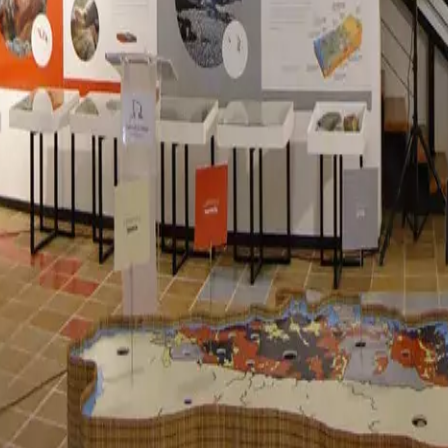
estes
Camí de Cavalls