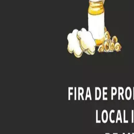
Agenda
Menorca
L'Illa
Informació d'interès
Platjes
Pobles
Cultura
Reserva de la Biosfera
F
Guia
Menjar & Beure
Serveis
Activitats
Compres
Tips
Català
Agenda
Menorca
Guia
Tips
Català
Fira Arrels
...
Menorca Explorer
La isla
Made in Menorca
Proyectos Made in Menorca