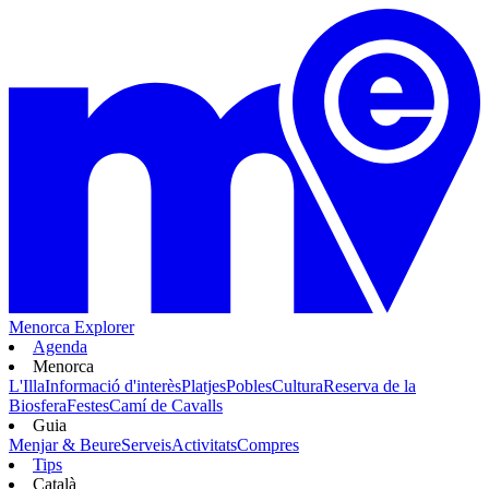
Menorca Explorer
Agenda
Menorca
L'Illa
Informació d'interès
Platjes
Pobles
Cultura
Reserva de la
Biosfera
Festes
Camí de Cavalls
Guia
Menjar & Beure
Serveis
Activitats
Compres
Tips
Català