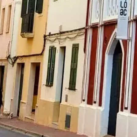
Agenda
Menorca
L'Illa
Informació d'interès
Platjes
Pobles
Cultura
Reserva de la Biosfera
F
Guia
Menjar & Beure
Serveis
Activitats
Compres
Tips
Català
Agenda
Menorca
Guia
Tips
Català
LÔAC - Art Contemporani
...
Menorca Explorer
Pobles
Alaior
LÔAC - Art Contemporani