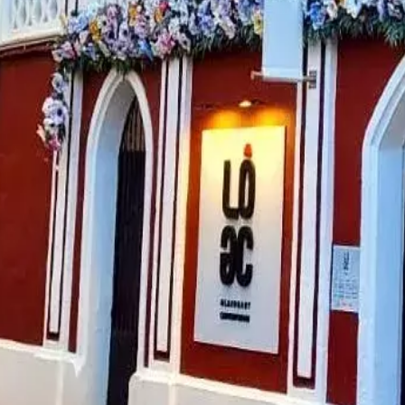
estes
Camí de Cavalls