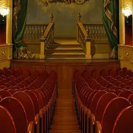
estes
Camí de Cavalls