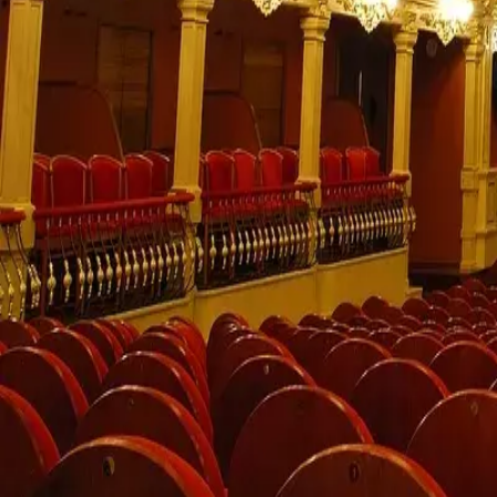
Agenda
Menorca
L'Illa
Informació d'interès
Platjes
Pobles
Cultura
Reserva de la Biosfera
F
Guia
Menjar & Beure
Serveis
Activitats
Compres
Tips
Català
Agenda
Menorca
Guia
Tips
Català
Teatre principal de Maó
...
Menorca Explorer
Pobles
Maó
Teatre principal de Maó