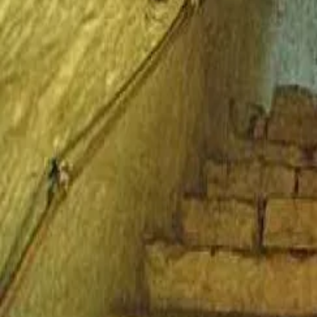
Agenda
Menorca
L'Illa
Informació d'interès
Platjes
Pobles
Cultura
Reserva de la Biosfera
F
Guia
Menjar & Beure
Serveis
Activitats
Compres
Tips
Català
Agenda
Menorca
Guia
Tips
Català
Refugi antiaeri
...
Menorca Explorer
Pobles
Es Migjorn Gran
Refugi antiaeri