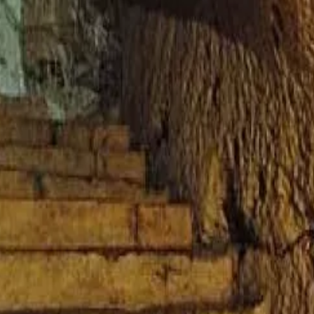
estes
Camí de Cavalls