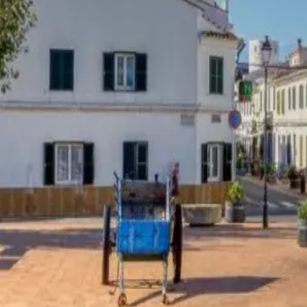
Agenda
Menorca
L'Illa
Informació d'interès
Platjes
Pobles
Cultura
Reserva de la Biosfera
F
Guia
Menjar & Beure
Serveis
Activitats
Compres
Tips
Català
Agenda
Menorca
Guia
Tips
Català
Molí de Dalt
...
Menorca Explorer
Pobles
Sant Lluís
Molí de Dalt