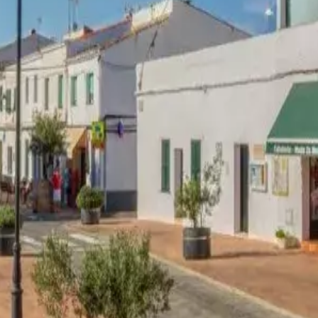
estes
Camí de Cavalls