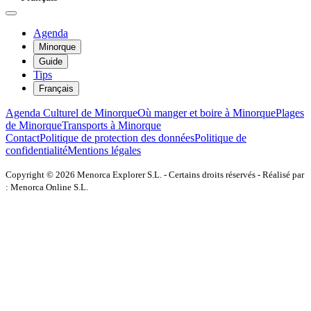
Agenda
Minorque
Guide
Tips
Français
Agenda Culturel de Minorque
Où manger et boire à Minorque
Plages
de Minorque
Transports à Minorque
Contact
Politique de protection des données
Politique de
confidentialité
Mentions légales
Copyright © 2026 Menorca Explorer S.L. - Certains droits réservés - Réalisé par
: Menorca Online S.L.