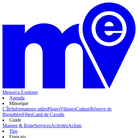
Menorca Explorer
Agenda
Minorque
L'Île
Informations utiles
Plages
Villages
Culture
Réserve de
Biosphère
Fêtes
Camí de Cavalls
Guide
Manger & Boire
Services
Activités
Achats
Tips
Français