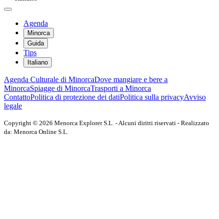
Agenda
Minorca
Guida
Tips
Italiano
Agenda Culturale di Minorca
Dove mangiare e bere a
Minorca
Spiagge di Minorca
Trasporti a Minorca
Contatto
Politica di protezione dei dati
Politica sulla privacy
Avviso
legale
Copyright © 2026 Menorca Explorer S.L. - Alcuni diritti riservati - Realizzato
da: Menorca Online S.L.