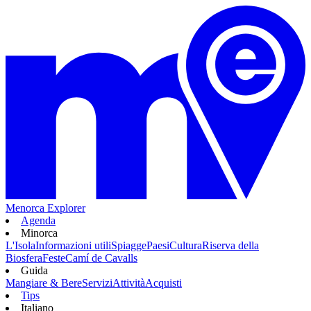
Menorca Explorer
Agenda
Minorca
L'Isola
Informazioni utili
Spiagge
Paesi
Cultura
Riserva della
Biosfera
Feste
Camí de Cavalls
Guida
Mangiare & Bere
Servizi
Attività
Acquisti
Tips
Italiano