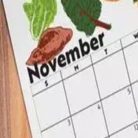
Agenda
Menorca
L'Illa
Informació d'interès
Platjes
Pobles
Cultura
Reserva de la Biosfera
F
Guia
Menjar & Beure
Serveis
Activitats
Compres
Tips
Català
Agenda
Menorca
Guia
Tips
Català
Calendario gastronómico
...
Menorca Explorer
La isla
Gastronomia de Menorca
Calendario gastronómico