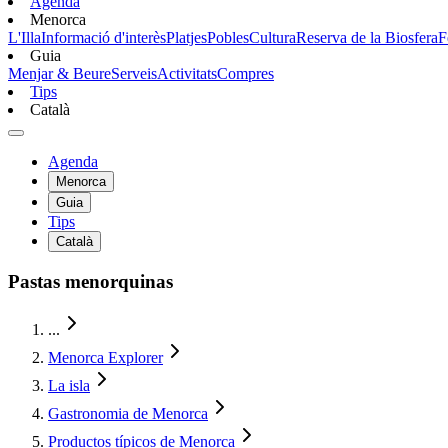
Agenda
Menorca
L'Illa
Informació d'interès
Platjes
Pobles
Cultura
Reserva de la Biosfera
F
Guia
Menjar & Beure
Serveis
Activitats
Compres
Tips
Català
Agenda
Menorca
Guia
Tips
Català
Pastas menorquinas
...
Menorca Explorer
La isla
Gastronomia de Menorca
Productos típicos de Menorca