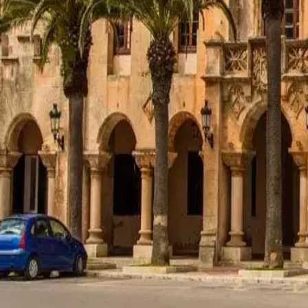
Agenda
Menorca
L'Illa
Informació d'interès
Platjes
Pobles
Cultura
Reserva de la Biosfera
F
Guia
Menjar & Beure
Serveis
Activitats
Compres
Tips
Català
Agenda
Menorca
Guia
Tips
Català
Ajuntament de Ciutadella
...
Menorca Explorer
Pobles
Ciutadella
Ajuntament de Ciutadella