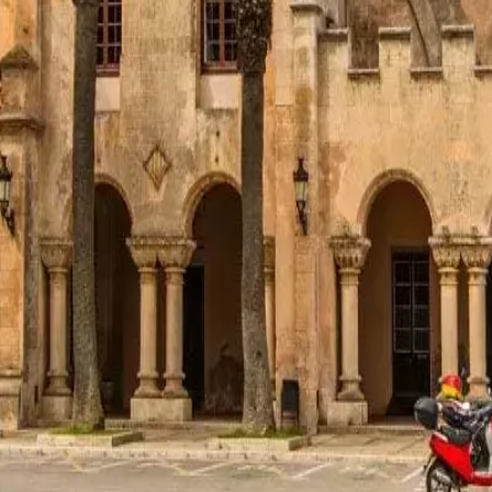
estes
Camí de Cavalls