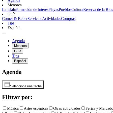
Agenda
Menorca
La Isla
Información de interés
Playas
Pueblos
Cultura
Reserva de la Bios
Guía
Comer & Beber
Servicios
Actividades
Compras
Tips
Español
Agenda
Menorca
Guía
Tips
Español
Agenda
Selecciona una fecha
Filtrar por:
Música
Artes escénicas
Otras actividades
Ferias y Mercad