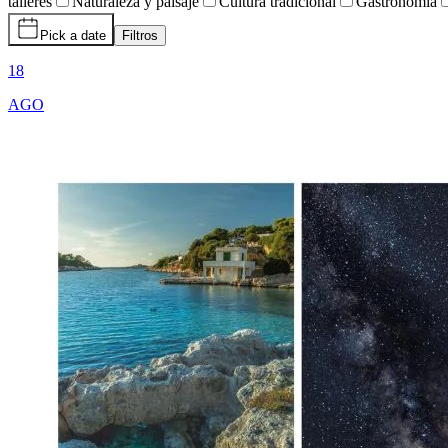
talleres
Naturaleza y paisaje
Cultura tradicional
Gastronomía
Pick a date
Filtros
18
AGO