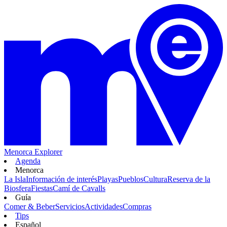
Menorca Explorer
Agenda
Menorca
La Isla
Información de interés
Playas
Pueblos
Cultura
Reserva de la
Biosfera
Fiestas
Camí de Cavalls
Guía
Comer & Beber
Servicios
Actividades
Compras
Tips
Español