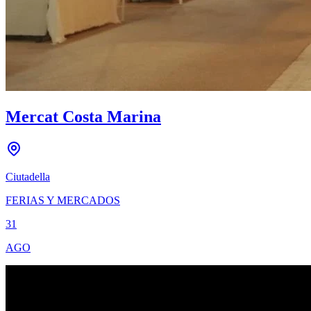
Mercat Costa Marina
Ciutadella
FERIAS Y MERCADOS
31
AGO