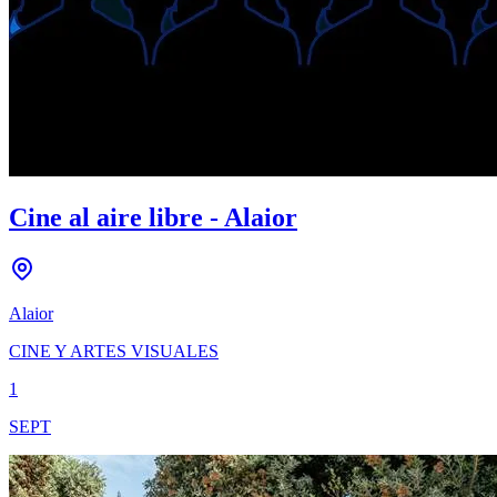
Cine al aire libre - Alaior
Alaior
CINE Y ARTES VISUALES
1
SEPT