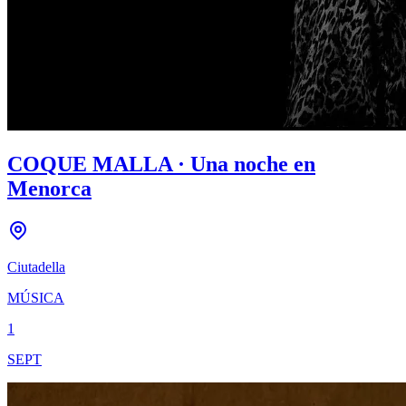
COQUE MALLA · Una noche en
Menorca
Ciutadella
MÚSICA
1
SEPT