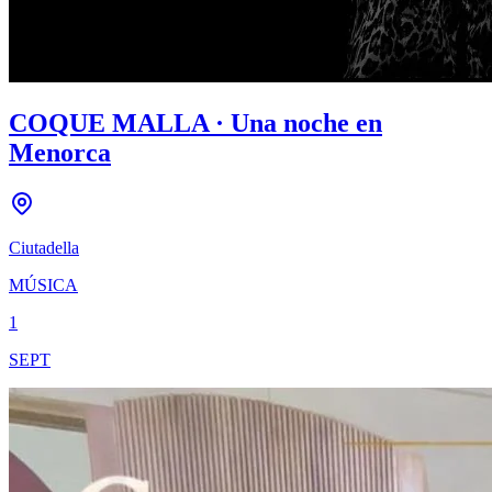
COQUE MALLA · Una noche en
Menorca
Ciutadella
MÚSICA
1
SEPT