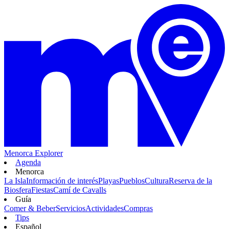
Menorca Explorer
Agenda
Menorca
La Isla
Información de interés
Playas
Pueblos
Cultura
Reserva de la
Biosfera
Fiestas
Camí de Cavalls
Guía
Comer & Beber
Servicios
Actividades
Compras
Tips
Español