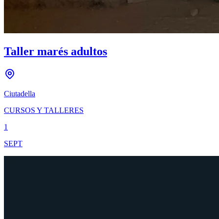
Taller marés adultos
Ciutadella
CURSOS Y TALLERES
1
SEPT