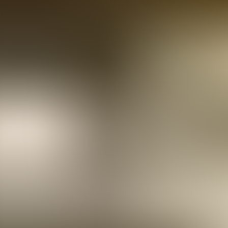
Agenda
Menorca
La Isla
Información de interés
Playas
Pueblos
Cultura
Reserva de la Bios
Guía
Comer & Beber
Servicios
Actividades
Compras
Tips
Español
Agenda
Menorca
Guía
Tips
Español
Es Molí de Foc
...
Menorca Explorer
Comer & Beber
Es Molí de Foc