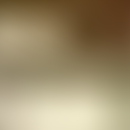
fera
Fiestas
Camí de Cavalls