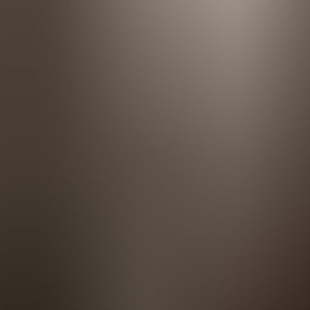
Agenda
Menorca
La Isla
Información de interés
Playas
Pueblos
Cultura
Reserva de la Bios
Guía
Comer & Beber
Servicios
Actividades
Compras
Tips
Español
Agenda
Menorca
Guía
Tips
Español
Estim Restaurant
...
Menorca Explorer
Comer & Beber
Estim Restaurant