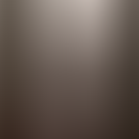
fera
Fiestas
Camí de Cavalls