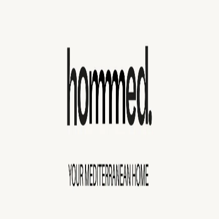
Agenda
Menorca
Guía
Tips
Español
Hommed
...
Menorca Explorer
Servicios
Hommed
...
Menorca Explorer
Servicios