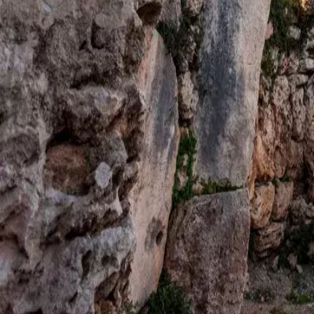
Agenda
Menorca
La Isla
Información de interés
Playas
Pueblos
Cultura
Reserva de la Bios
Guía
Comer & Beber
Servicios
Actividades
Compras
Tips
Español
Agenda
Menorca
Guía
Tips
Español
Poblado talayótico de So na Caçana
...
Menorca Explorer
Cultura
Menorca Talayótica
Lugares de interés