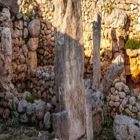
fera
Fiestas
Camí de Cavalls