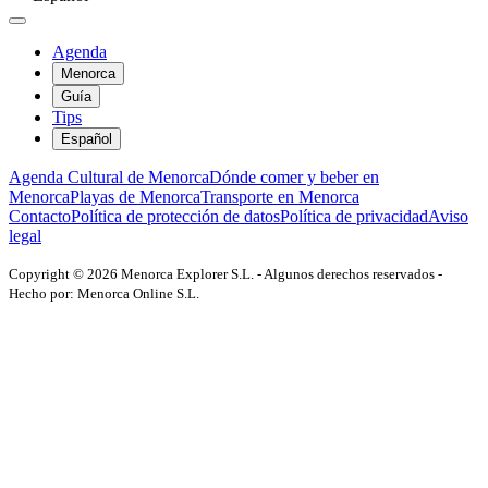
Agenda
Menorca
Guía
Tips
Español
Agenda Cultural de Menorca
Dónde comer y beber en
Menorca
Playas de Menorca
Transporte en Menorca
Contacto
Política de protección de datos
Política de privacidad
Aviso
legal
Copyright © 2026 Menorca Explorer S.L. - Algunos derechos reservados -
Hecho por: Menorca Online S.L.