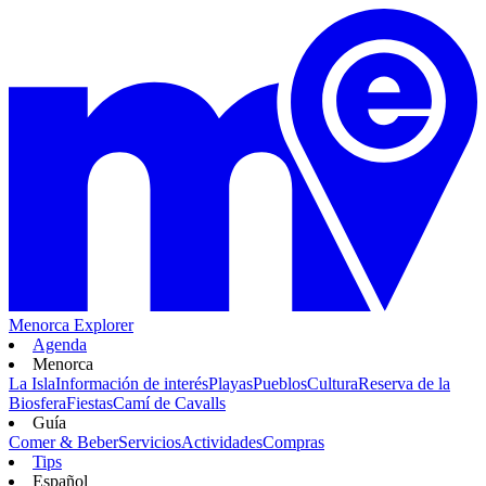
Menorca Explorer
Agenda
Menorca
La Isla
Información de interés
Playas
Pueblos
Cultura
Reserva de la
Biosfera
Fiestas
Camí de Cavalls
Guía
Comer & Beber
Servicios
Actividades
Compras
Tips
Español