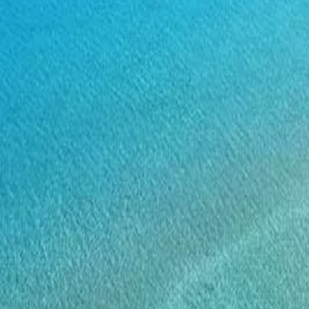
Agenda
Menorca
La Isla
Información de interés
Playas
Pueblos
Cultura
Reserva de la Bios
Guía
Comer & Beber
Servicios
Actividades
Compras
Tips
Español
Agenda
Menorca
Guía
Tips
Español
Cala Presili
...
Menorca Explorer
Playas
Playas del norte
Cala Presili