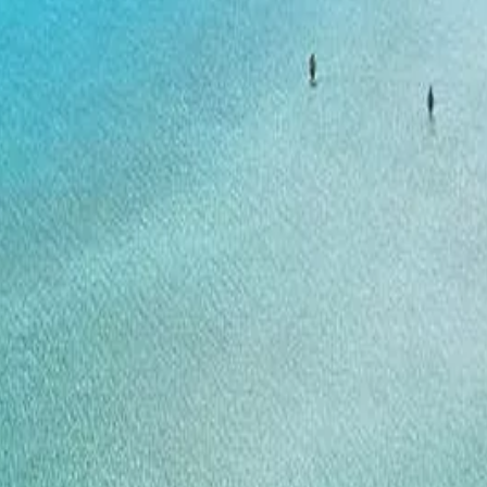
fera
Fiestas
Camí de Cavalls