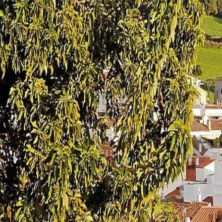
Agenda
Menorca
La Isla
Información de interés
Playas
Pueblos
Cultura
Reserva de la Bios
Guía
Comer & Beber
Servicios
Actividades
Compras
Tips
Español
Agenda
Menorca
Guía
Tips
Español
El Toro
...
Menorca Explorer
Pueblos
Es Mercadal
El Toro