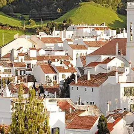
fera
Fiestas
Camí de Cavalls