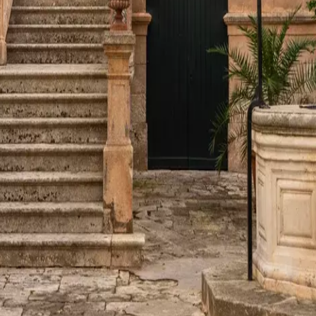
fera
Fiestas
Camí de Cavalls