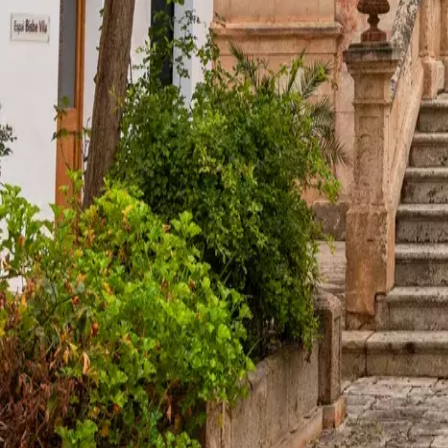
Agenda
Menorca
La Isla
Información de interés
Playas
Pueblos
Cultura
Reserva de la Bios
Guía
Comer & Beber
Servicios
Actividades
Compras
Tips
Español
Agenda
Menorca
Guía
Tips
Español
Palacio episcopal. Cal Bisbe
...
Menorca Explorer
Pueblos
Ciutadella
Palacio episcopal. Cal Bisbe