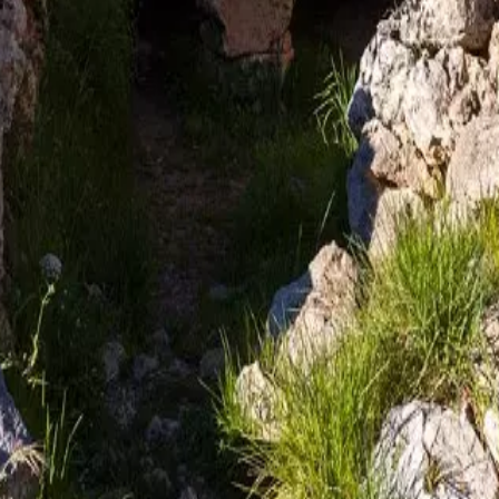
fera
Fiestas
Camí de Cavalls