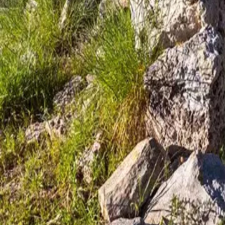
Agenda
Menorca
La Isla
Información de interés
Playas
Pueblos
Cultura
Reserva de la Bios
Guía
Comer & Beber
Servicios
Actividades
Compras
Tips
Español
Agenda
Menorca
Guía
Tips
Español
Poblado de Son Mercer de Baix
...
Menorca Explorer
Pueblos
Ferreries
Poblado de Son Mercer de Baix