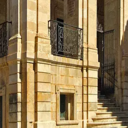
fera
Fiestas
Camí de Cavalls