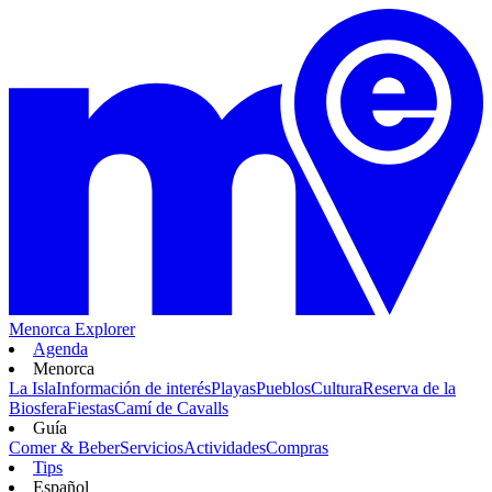
Menorca Explorer
Agenda
Menorca
La Isla
Información de interés
Playas
Pueblos
Cultura
Reserva de la
Biosfera
Fiestas
Camí de Cavalls
Guía
Comer & Beber
Servicios
Actividades
Compras
Tips
Español