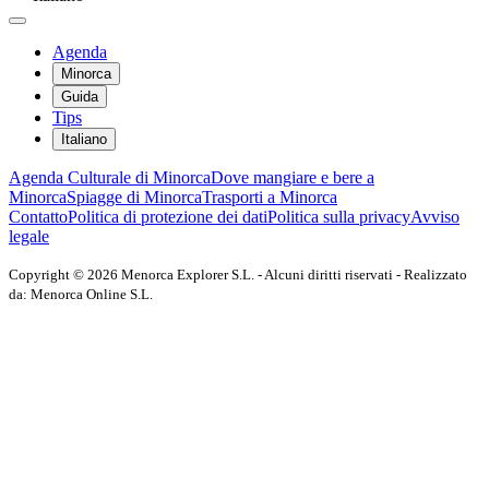
Agenda
Minorca
Guida
Tips
Italiano
Agenda Culturale di Minorca
Dove mangiare e bere a
Minorca
Spiagge di Minorca
Trasporti a Minorca
Contatto
Politica di protezione dei dati
Politica sulla privacy
Avviso
legale
Copyright © 2026 Menorca Explorer S.L. - Alcuni diritti riservati - Realizzato
da: Menorca Online S.L.