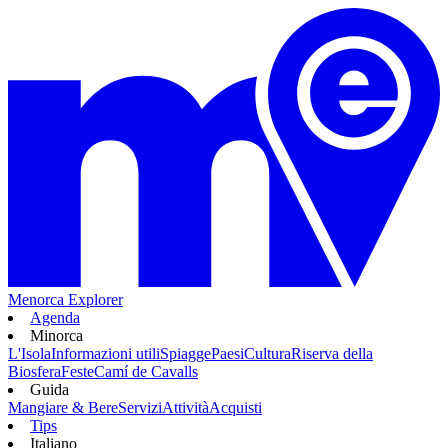
Menorca Explorer
Agenda
Minorca
L'Isola
Informazioni utili
Spiagge
Paesi
Cultura
Riserva della
Biosfera
Feste
Camí de Cavalls
Guida
Mangiare & Bere
Servizi
Attività
Acquisti
Tips
Italiano