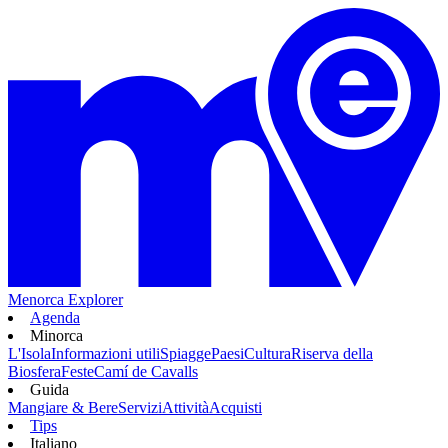
Menorca Explorer
Agenda
Minorca
L'Isola
Informazioni utili
Spiagge
Paesi
Cultura
Riserva della
Biosfera
Feste
Camí de Cavalls
Guida
Mangiare & Bere
Servizi
Attività
Acquisti
Tips
Italiano