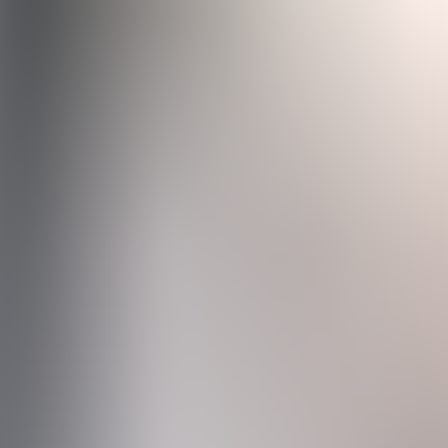
ste
Camí de Cavalls