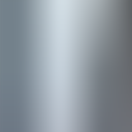
Agenda
Minorca
L'Isola
Informazioni utili
Spiagge
Paesi
Cultura
Riserva della Biosfera
Fe
Guida
Mangiare & Bere
Servizi
Attività
Acquisti
Tips
Italiano
Agenda
Minorca
Guida
Tips
Italiano
Subaida
...
Menorca Explorer
Attività
Subaida