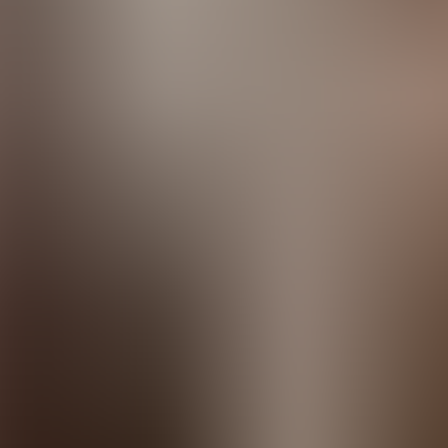
ste
Camí de Cavalls