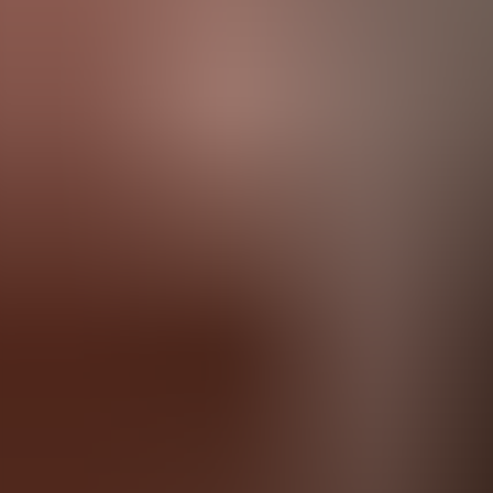
Agenda
Minorca
L'Isola
Informazioni utili
Spiagge
Paesi
Cultura
Riserva della Biosfera
Fe
Guida
Mangiare & Bere
Servizi
Attività
Acquisti
Tips
Italiano
Agenda
Minorca
Guida
Tips
Italiano
Nonna Picnic
...
Menorca Explorer
Servizi
Nonna Picnic