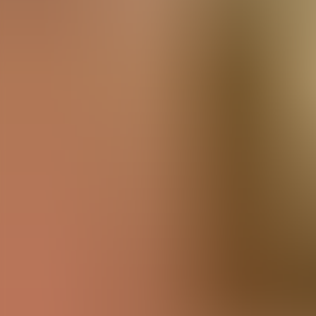
Agenda
Minorca
L'Isola
Informazioni utili
Spiagge
Paesi
Cultura
Riserva della Biosfera
Fe
Guida
Mangiare & Bere
Servizi
Attività
Acquisti
Tips
Italiano
Agenda
Minorca
Guida
Tips
Italiano
Ulisses per endur
...
Menorca Explorer
Servizi
Ulisses per endur