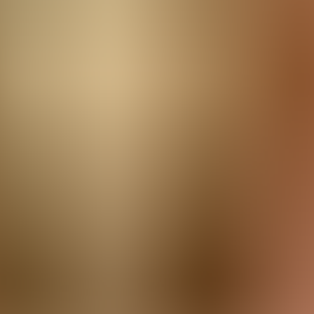
ste
Camí de Cavalls