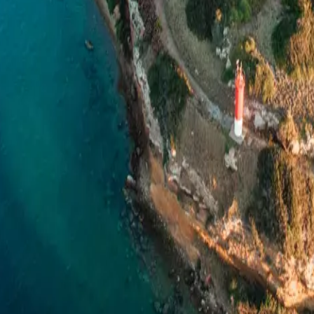
ste
Camí de Cavalls