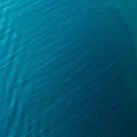
Agenda
Minorca
L'Isola
Informazioni utili
Spiagge
Paesi
Cultura
Riserva della Biosfera
Fe
Guida
Mangiare & Bere
Servizi
Attività
Acquisti
Tips
Italiano
Agenda
Minorca
Guida
Tips
Italiano
Hauser & Wirth
...
Menorca Explorer
Cultura
Galerías de Menorca
Hauser & Wirth