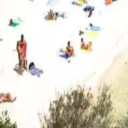
Agenda
Minorca
L'Isola
Informazioni utili
Spiagge
Paesi
Cultura
Riserva della Biosfera
Fe
Guida
Mangiare & Bere
Servizi
Attività
Acquisti
Tips
Italiano
Agenda
Minorca
Guida
Tips
Italiano
Binissafúller
...
Menorca Explorer
Playas
Spiagge del sud
Binissafúller