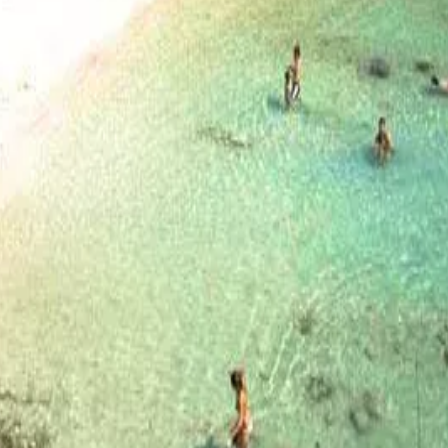
ste
Camí de Cavalls