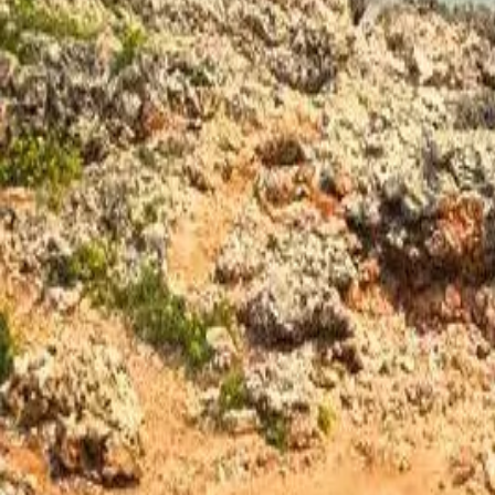
Agenda
Minorca
L'Isola
Informazioni utili
Spiagge
Paesi
Cultura
Riserva della Biosfera
Fe
Guida
Mangiare & Bere
Servizi
Attività
Acquisti
Tips
Italiano
Agenda
Minorca
Guida
Tips
Italiano
Son Xoriguer
...
Menorca Explorer
Playas
Spiagge del sud
Son Xoriguer