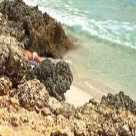
ste
Camí de Cavalls