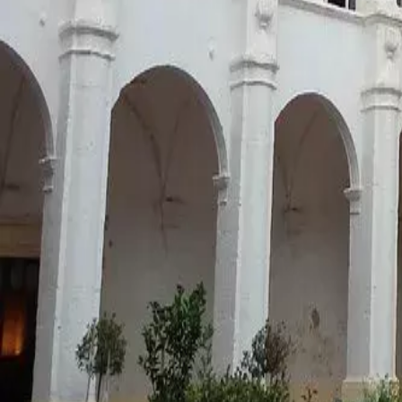
Agenda
Minorca
L'Isola
Informazioni utili
Spiagge
Paesi
Cultura
Riserva della Biosfera
Fe
Guida
Mangiare & Bere
Servizi
Attività
Acquisti
Tips
Italiano
Agenda
Minorca
Guida
Tips
Italiano
Convento di San Agustín, Chiesa e Museo Diocesano
...
Menorca Explorer
Paesi
Ciutadella
Convento di San Agustín, Chiesa e Museo Diocesano