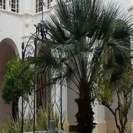
ste
Camí de Cavalls