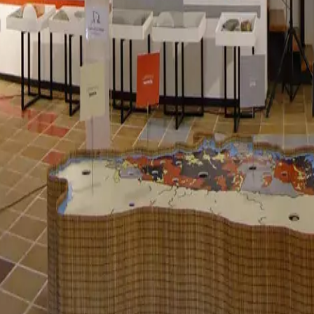
ste
Camí de Cavalls