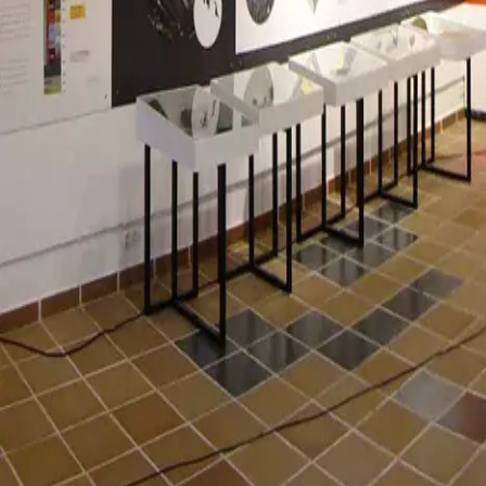
Agenda
Minorca
L'Isola
Informazioni utili
Spiagge
Paesi
Cultura
Riserva della Biosfera
Fe
Guida
Mangiare & Bere
Servizi
Attività
Acquisti
Tips
Italiano
Agenda
Minorca
Guida
Tips
Italiano
Centro di Geologia di Minorca
...
Menorca Explorer
Paesi
Ferreries
Centro di Geologia di Minorca