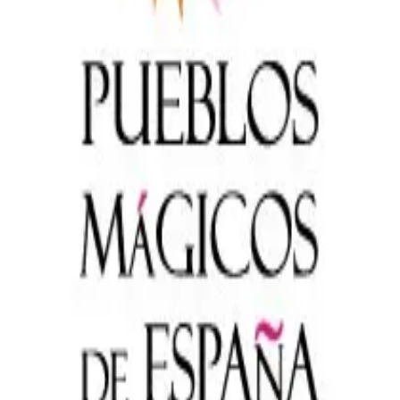
ste
Camí de Cavalls