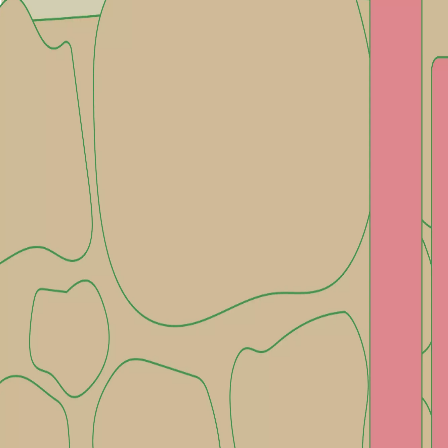
Agenda
Menorca
La Isla
Información de interés
Playas
Pueblos
Cultura
Reserva de la Bios
Guía
Comer & Beber
Servicios
Actividades
Compras
Tips
Español
Agenda
Menorca
Guía
Tips
Español
Todo en su sitio
...
Menorca Explorer
Cultura
Menorca Talayótica
Manual de buenas prácticas