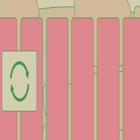
fera
Fiestas
Camí de Cavalls