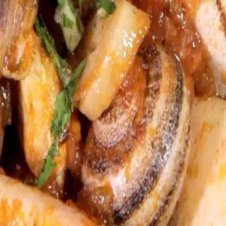
fera
Fiestas
Camí de Cavalls