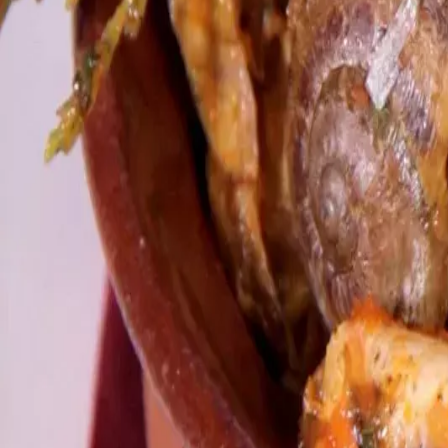
Agenda
Menorca
La Isla
Información de interés
Playas
Pueblos
Cultura
Reserva de la Bios
Guía
Comer & Beber
Servicios
Actividades
Compras
Tips
Español
Agenda
Menorca
Guía
Tips
Español
Caracoles con cranca
...
Menorca Explorer
La isla
Gastronomía de Menorca
Platos típicos de Menorca