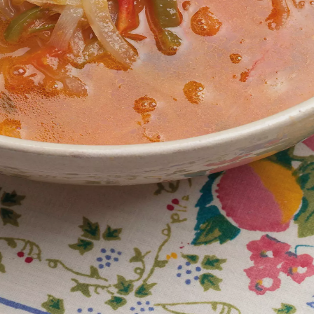
fera
Fiestas
Camí de Cavalls