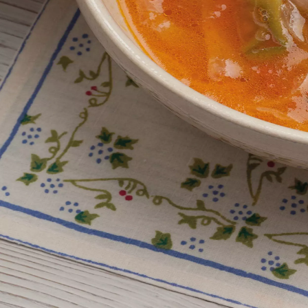
Agenda
Menorca
La Isla
Información de interés
Playas
Pueblos
Cultura
Reserva de la Bios
Guía
Comer & Beber
Servicios
Actividades
Compras
Tips
Español
Agenda
Menorca
Guía
Tips
Español
Oliaigua
...
Menorca Explorer
La isla
Gastronomía de Menorca
Platos típicos de Menorca