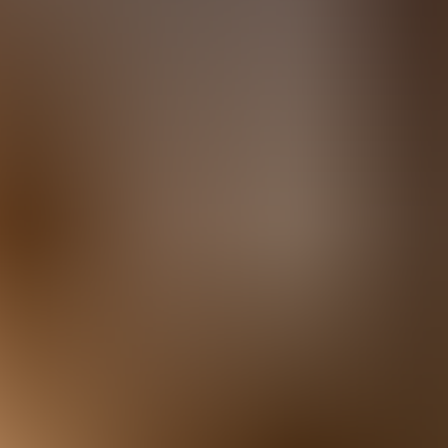
tes
Camí de Cavalls