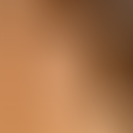
Agenda
Minorque
L'Île
Informations utiles
Plages
Villages
Culture
Réserve de Biosphère
Fê
Guide
Manger & Boire
Services
Activités
Achats
Tips
Français
Agenda
Minorque
Guide
Tips
Français
Es Cranc Roquer
...
Menorca Explorer
Manger & Boire
Es Cranc Roquer